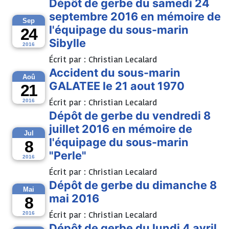
Dépôt de gerbe du samedi 24
septembre 2016 en mémoire de
Sep
l'équipage du sous-marin
24
Sibylle
2016
Écrit par :
Christian Lecalard
Accident du sous-marin
Aoû
GALATEE le 21 aout 1970
21
Écrit par :
Christian Lecalard
2016
Dépôt de gerbe du vendredi 8
juillet 2016 en mémoire de
Jul
l'équipage du sous-marin
8
"Perle"
2016
Écrit par :
Christian Lecalard
Dépôt de gerbe du dimanche 8
Mai
mai 2016
8
Écrit par :
Christian Lecalard
2016
Dépôt de gerbe du lundi 4 avril