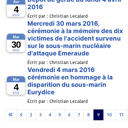
Avr
2016
4
Écrit par :
Christian Lecalard
2016
Mercredi 30 mars 2016,
cérémonie à la mémoire des dix
victimes de l'accident survenu
Mar
30
sur le sous-marin nucléaire
2016
d'attaque Emeraude
Écrit par :
Christian Lecalard
Vendredi 4 mars 2016
cérémonie en hommage à la
Mar
disparition du sous-marin
4
Eurydice
2016
Écrit par :
Christian Lecalard
2
3
4
5
6
7
8
9
10
11
Page 9 sur 11