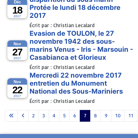
Déc
Protée le lundi 18 décembre
18
2017
2017
Écrit par :
Christian Lecalard
Evasion de TOULON, le 27
novembre 1942 des sous-
Nov
marins Venus - Iris - Marsouin -
27
Casabianca et Glorieux
2017
Écrit par :
Christian Lecalard
Mercredi 22 novembre 2017
entretien du Monument
Nov
22
National des Sous-Mariniers
2017
Écrit par :
Christian Lecalard
2
3
4
5
6
7
8
9
10
11
Page 7 sur 11