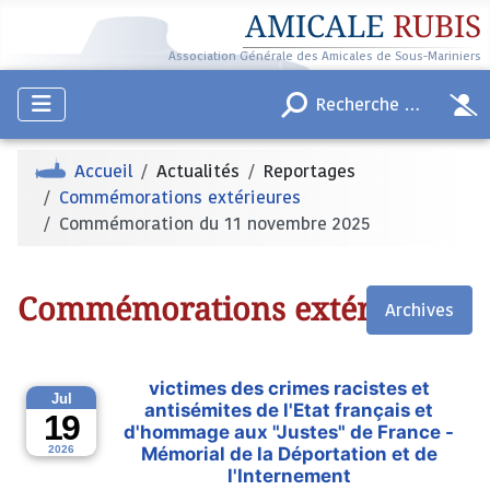
AMICALE
RUBIS
Association Générale des Amicales de Sous-Mariniers
Accueil
Actualités
Reportages
Commémorations extérieures
Commémoration du 11 novembre 2025
Commémorations extérieures
Archives
Journée nationale à la mémoire des
victimes des crimes racistes et
Jul
antisémites de l'Etat français et
19
d'hommage aux "Justes" de France -
2026
Mémorial de la Déportation et de
l'Internement