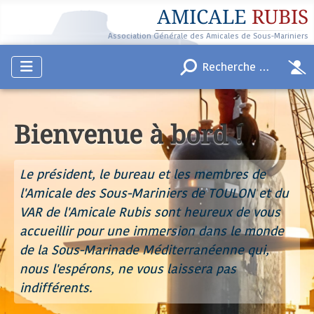
AMICALE
RUBIS
Association Générale des Amicales de Sous-Mariniers
Bienvenue à bord !
Le président, le bureau et les membres de
l'Amicale des Sous-Mariniers de TOULON et du
VAR de l'Amicale Rubis sont heureux de vous
accueillir pour une immersion dans le monde
de la Sous-Marinade Méditerranéenne qui,
nous l'espérons, ne vous laissera pas
indifférents.