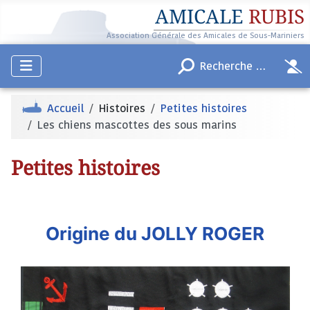
AMICALE
RUBIS
Association Générale des Amicales de Sous-Mariniers
Accueil
Histoires
Petites histoires
Les chiens mascottes des sous marins
Petites histoires
Origine du JOLLY ROGER