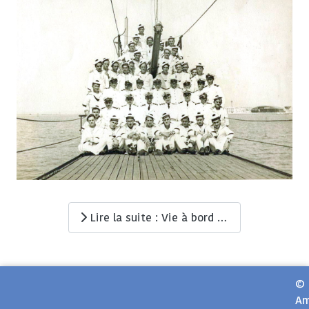
Lire la suite : Vie à bord du MORSE (Q117)
©
Am