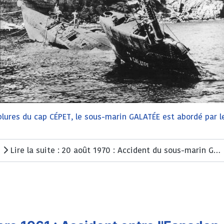
ablures du cap CÉPET, le sous-marin GALATÉE est abordé par 
Lire la suite : 20 août 1970 : Accident du sous-marin GALATÉE