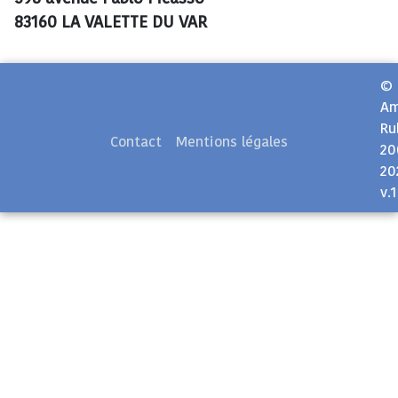
83160 LA VALETTE DU VAR
©
Am
Ru
Contact
Mentions légales
20
20
v.1