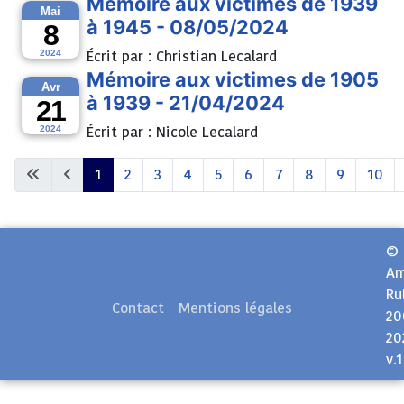
Mémoire aux victimes de 1939
Mai
à 1945 - 08/05/2024
8
Écrit par :
Christian Lecalard
2024
Mémoire aux victimes de 1905
Avr
à 1939 - 21/04/2024
21
Écrit par :
Nicole Lecalard
2024
1
2
3
4
5
6
7
8
9
10
Page 1 sur 11
©
Am
Ru
Contact
Mentions légales
20
20
v.1