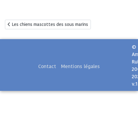
Article précédent : Les chiens mascottes des sous marins
Les chiens mascottes des sous marins
©
Am
Ru
Contact
Mentions légales
20
20
v.1