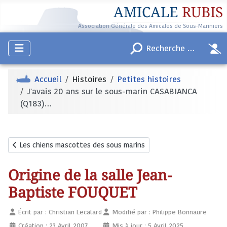
AMICALE
RUBIS
Association Générale des Amicales de Sous-Mariniers
Accueil
Histoires
Petites histoires
J'avais 20 ans sur le sous-marin CASABIANCA
(Q183)…
Article précédent : Les chiens mascottes des sous marins
Les chiens mascottes des sous marins
Origine de la salle Jean-
Baptiste FOUQUET
Écrit par :
Christian Lecalard
Modifié par : Philippe Bonnaure
Création : 23 Avril 2007
Mis à jour : 5 Avril 2025