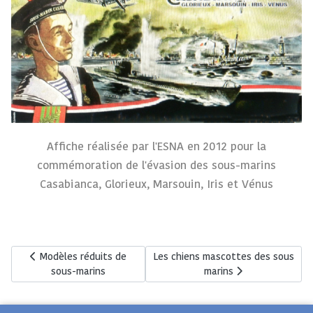
Affiche réalisée par l'ESNA en 2012 pour la
commémoration de l'évasion des sous-marins
Casabianca, Glorieux, Marsouin, Iris et Vénus
Article précédent : Modèles réduits de sous-marins
Article suivant : Les chiens mascot
Modèles réduits de
Les chiens mascottes des sous
sous-marins
marins