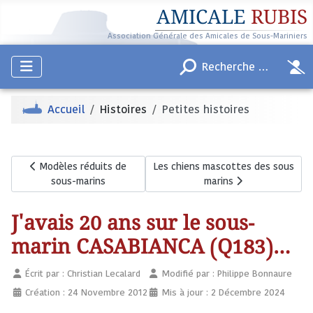
AMICALE
RUBIS
Association Générale des Amicales de Sous-Mariniers
Accueil
Histoires
Petites histoires
Article précédent : Modèles réduits de sous-marins
Article suivant : Les chiens mascot
Modèles réduits de
Les chiens mascottes des sous
sous-marins
marins
J'avais 20 ans sur le sous-
marin CASABIANCA (Q183)…
Écrit par :
Christian Lecalard
Modifié par : Philippe Bonnaure
Création : 24 Novembre 2012
Mis à jour : 2 Décembre 2024