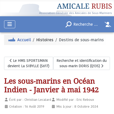
AMICALE
RUBIS
Association Générale des Amicales de Sous-Mariniers
Accueil
Histoires
Destins de sous-marins
Article précédent : Le HMS SPORTSMAN devient La SIBYLLE (S6
Article suivant : Recherche et iden
Le HMS SPORTSMAN
Recherche et identification du
devient La SIBYLLE (S617)
sous-marin DORIS (Q135)
Les sous-marins en Océan
Indien - Janvier à mai 1942
Écrit par :
Christian Lecalard
Modifié par : Eric Reboux
Création : 16 Août 2019
Mis à jour : 8 Octobre 2024