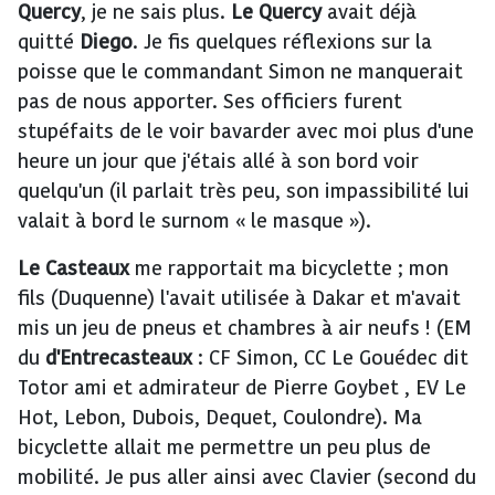
Quercy
, je ne sais plus.
Le Quercy
avait déjà
quitté
Diego
. Je fis quelques réflexions sur la
poisse que le commandant Simon ne manquerait
pas de nous apporter. Ses officiers furent
stupéfaits de le voir bavarder avec moi plus d'une
heure un jour que j'étais allé à son bord voir
quelqu'un (il parlait très peu, son impassibilité lui
valait à bord le surnom « le masque »).
Le
Casteaux
me rapportait ma bicyclette ; mon
fils (Duquenne) l'avait utilisée à Dakar et m'avait
mis un jeu de pneus et chambres à air neufs ! (EM
du
d'Entrecasteaux
: CF Simon, CC Le Gouédec dit
Totor ami et admirateur de Pierre Goybet , EV Le
Hot, Lebon, Dubois, Dequet, Coulondre). Ma
bicyclette allait me permettre un peu plus de
mobilité. Je pus aller ainsi avec Clavier (second du