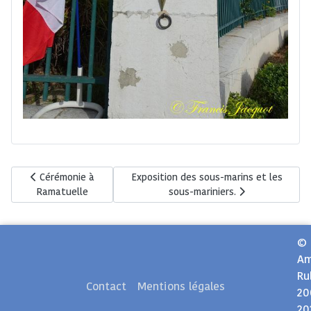
Article précédent : Cérémonie à Ramatuelle
Article suivant : Exposition des sous-mar
Cérémonie à
Exposition des sous-marins et les
Ramatuelle
sous-mariniers.
©
Am
Ru
Contact
Mentions légales
20
20