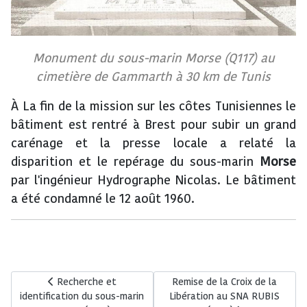
Monument du sous-marin Morse (Q117) au
cimetière de Gammarth à 30 km de Tunis
À La fin de la mission sur les côtes Tunisiennes le
bâtiment est rentré à Brest pour subir un grand
carénage et la presse locale a relaté la
disparition et le repérage du sous-marin
Morse
par l'ingénieur Hydrographe Nicolas. Le bâtiment
a été condamné le 12 août 1960.
Article précédent : Recherche et identification du sous-m
Article suivant : Remise de la
Recherche et
Remise de la Croix de la
identification du sous-marin
Libération au SNA RUBIS