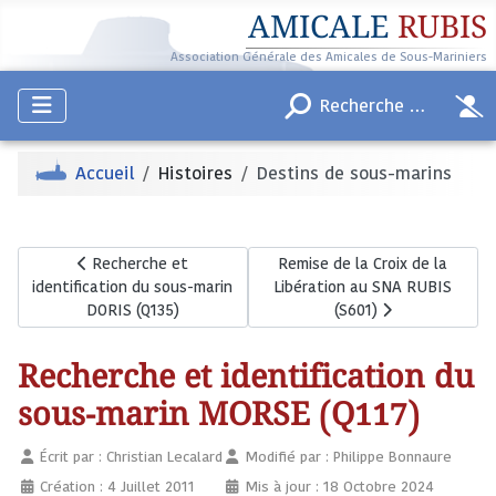
AMICALE
RUBIS
Association Générale des Amicales de Sous-Mariniers
Accueil
Histoires
Destins de sous-marins
Article précédent : Recherche et identification du sous-m
Article suivant : Remise de la
Recherche et
Remise de la Croix de la
identification du sous-marin
Libération au SNA RUBIS
DORIS (Q135)
(S601)
Recherche et identification du
sous-marin MORSE (Q117)
Écrit par :
Christian Lecalard
Modifié par : Philippe Bonnaure
Création : 4 Juillet 2011
Mis à jour : 18 Octobre 2024