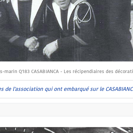
s-marin Q183 CASABIANCA - Les récipendiaires des décorat
 de l'association qui ont embarqué sur le CASABIANC