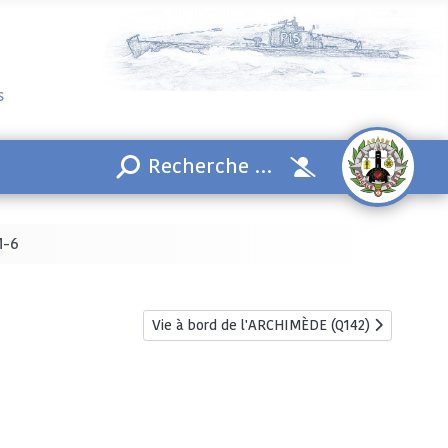
s
M-6
Article suivant : Vie à bord de l'ARCHIMÈDE (
Vie à bord de l'ARCHIMÈDE (Q142)