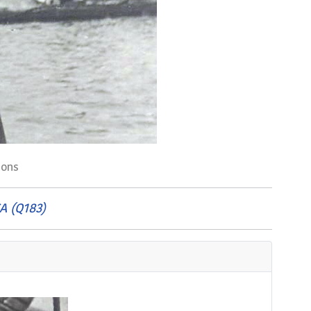
ions
A (Q183)