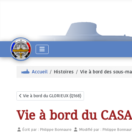
Accueil
Histoires
Vie à bord des sous-ma
Article précédent : Vie à bord du GLORIEUX (Q168)
Vie à bord du GLORIEUX (Q168)
Vie à bord du CAS
Écrit par :
Philippe Bonnaure
Modifié par : Philippe Bonnau