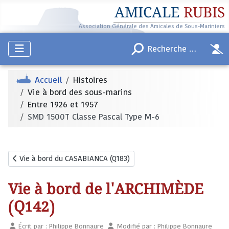
AMICALE
RUBIS
Association Générale des Amicales de Sous-Mariniers
Accueil
Histoires
Vie à bord des sous-marins
Entre 1926 et 1957
SMD 1500T Classe Pascal Type M-6
Article précédent : Vie à bord du CASABIANCA (Q183)
Vie à bord du CASABIANCA (Q183)
Vie à bord de l'ARCHIMÈDE
(Q142)
Écrit par :
Philippe Bonnaure
Modifié par : Philippe Bonnaure