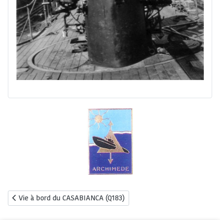
Article précédent : Vie à bord du CASABIANCA (Q183)
Vie à bord du CASABIANCA (Q183)