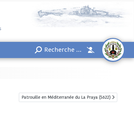
s
Article suivant : Patrouille en Méditerranée du La Praya (
Patrouille en Méditerranée du La Praya (S622)