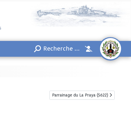
s
Article suivant : Parrainage du La Praya (
Parrainage du La Praya (S622)