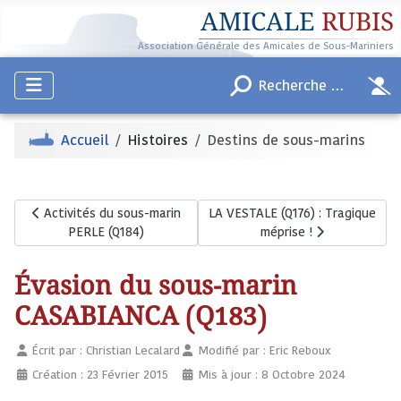
AMICALE
RUBIS
Association Générale des Amicales de Sous-Mariniers
Accueil
Histoires
Destins de sous-marins
Article précédent : Activités du sous-marin PERLE (Q184)
Article suivant : LA VESTALE (Q176
Activités du sous-marin
LA VESTALE (Q176) : Tragique
PERLE (Q184)
méprise !
Évasion du sous-marin
CASABIANCA (Q183)
Écrit par :
Christian Lecalard
Modifié par : Eric Reboux
Création : 23 Février 2015
Mis à jour : 8 Octobre 2024