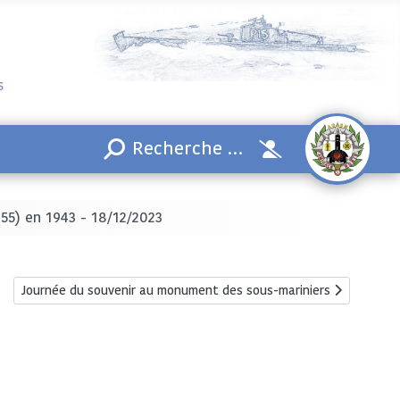
s
55) en 1943 - 18/12/2023
Article suivant : Journée du souvenir au monument des sous-mari
Journée du souvenir au monument des sous-mariniers