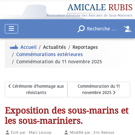
AMICALE
RUBIS
Association Générale des Amicales de Sous-Mariniers
Accueil
Actualités
Reportages
Commémorations extérieures
Commémoration du 11 novembre 2025
Article précédent : Cérémonie d'hommage aux résistants
Article suivant : Commémorat
Cérémonie d'hommage aux
Commémoration du 11
résistants
novembre 2025
Exposition des sous-marins et
les sous-mariniers.
Écrit par :
Marc Lescop
Modifié par : Eric Reboux