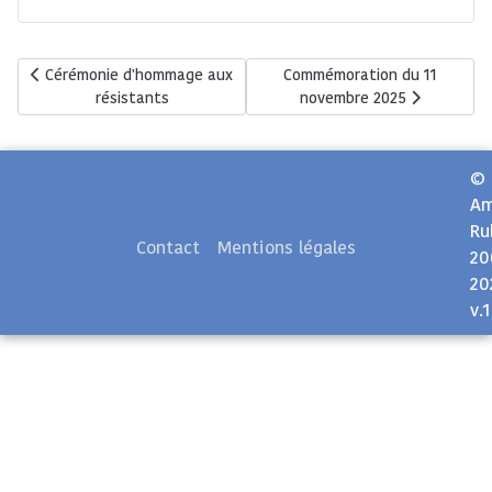
Article précédent : Cérémonie d'hommage aux résistants
Article suivant : Commémorat
Cérémonie d'hommage aux
Commémoration du 11
résistants
novembre 2025
©
Am
Ru
Contact
Mentions légales
20
20
v.1