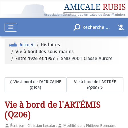
AMICALE
RUBIS
Association Générale des Amicales de Sous-Mariniers
Accueil
Histoires
Vie à bord des sous-marins
Entre 1926 et 1957
SMD 900T Classe Aurore
Article précédent : Vie à bord de l'AFRICAINE (Q196)
Article suivant : Vie à bord d
Vie à bord de l'AFRICAINE
Vie à bord de l'ASTRÉE
(Q196)
(Q200)
Vie à bord de l'ARTÉMIS
(Q206)
Écrit par :
Christian Lecalard
Modifié par : Philippe Bonnaure