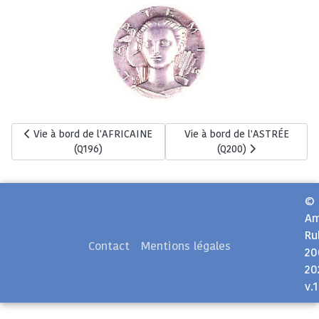
Article précédent : Vie à bord de l'AFRICAINE (Q196)
Article suivant : Vie à bord d
Vie à bord de l'AFRICAINE
Vie à bord de l'ASTRÉE
(Q196)
(Q200)
©
Am
Ru
Contact
Mentions légales
20
20
v.1