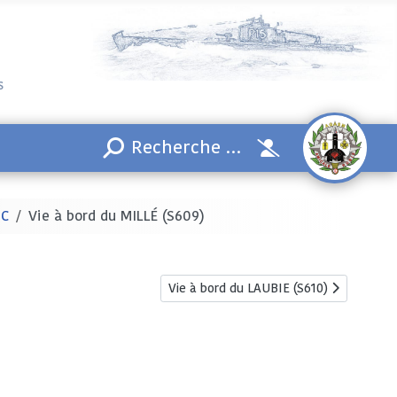
s
-C
Vie à bord du MILLÉ (S609)
Article suivant : Vie à bord du LAUBIE (
Vie à bord du LAUBIE (S610)