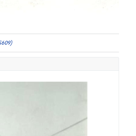
e
S609)