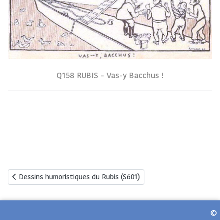
Q158 RUBIS - Vas-y Bacchus !
Article précédent : Dessins humoristiques du Rubis (S601)
Dessins humoristiques du Rubis (S601)
©