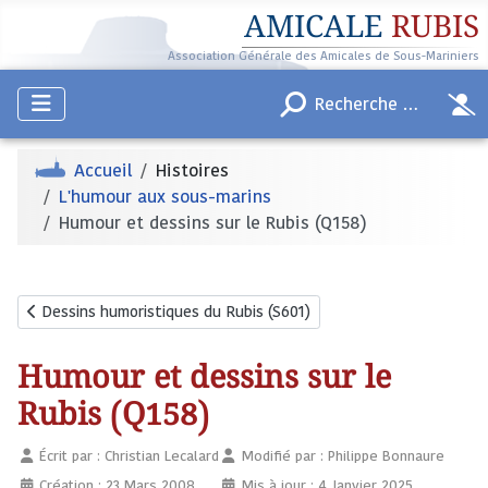
AMICALE
RUBIS
Association Générale des Amicales de Sous-Mariniers
Accueil
Histoires
L'humour aux sous-marins
Humour et dessins sur le Rubis (Q158)
Article précédent : Dessins humoristiques du Rubis (S601)
Dessins humoristiques du Rubis (S601)
Humour et dessins sur le
Rubis (Q158)
Écrit par :
Christian Lecalard
Modifié par : Philippe Bonnaure
Création : 23 Mars 2008
Mis à jour : 4 Janvier 2025