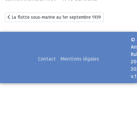
Article précédent : La flotte sous-marine au 1er septembre 1939
La flotte sous-marine au 1er septembre 1939
©
Am
Ru
Contact
Mentions légales
20
20
v.1