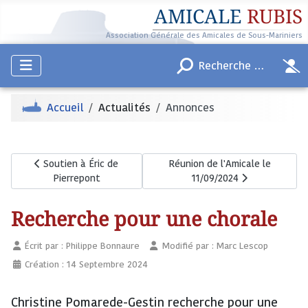
AMICALE
RUBIS
Association Générale des Amicales de Sous-Mariniers
Accueil
Actualités
Annonces
Article précédent : Soutien à Éric de Pierrepont
Article suivant : Réunion de l'A
Soutien à Éric de
Réunion de l'Amicale le
Pierrepont
11/09/2024
Recherche pour une chorale
Écrit par :
Philippe Bonnaure
Modifié par : Marc Lescop
Création : 14 Septembre 2024
Christine Pomarede-Gestin
recherche pour une