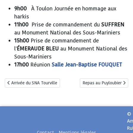
9h00
À Toulon Journée en hommage aux
harkis
11h00
Prise de commandement du
SUFFREN
au Monument National des Sous-Mariniers
15h00
Prise de commandement de
l'
ÉMERAUDE BLEU
au Monument National des
Sous-Mariniers
17h00
Réunion
Salle Jean-Baptise FOUQUET
Article précédent : Arrivée du SNA Tourville
Article suivant : Repas au
Arrivée du SNA Tourville
Repas au Puyloubier
©
Am
Ru
Contact
Mentions légales